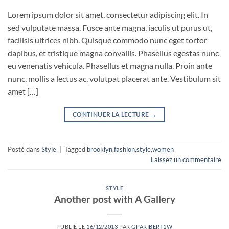
Lorem ipsum dolor sit amet, consectetur adipiscing elit. In
sed vulputate massa. Fusce ante magna, iaculis ut purus ut,
facilisis ultrices nibh. Quisque commodo nunc eget tortor
dapibus, et tristique magna convallis. Phasellus egestas nunc
eu venenatis vehicula. Phasellus et magna nulla. Proin ante
nunc, mollis a lectus ac, volutpat placerat ante. Vestibulum sit
amet […]
CONTINUER LA LECTURE
→
Posté dans
Style
|
Tagged
brooklyn
,
fashion
,
style
,
women
Laissez un commentaire
STYLE
Another post with A Gallery
PUBLIÉ LE
16/12/2013
PAR
GPARIBERT1W