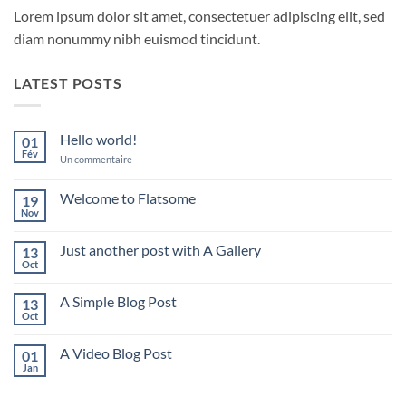
Lorem ipsum dolor sit amet, consectetuer adipiscing elit, sed
diam nonummy nibh euismod tincidunt.
LATEST POSTS
Hello world!
01
Fév
sur
Un commentaire
Hello
world!
Welcome to Flatsome
19
Nov
Aucun
commentaire
sur
Just another post with A Gallery
13
Welcome
to
Oct
Aucun
Flatsome
commentaire
sur
A Simple Blog Post
13
Just
another
Oct
Aucun
post
commentaire
with
sur
A
A Video Blog Post
01
A
Gallery
Simple
Jan
Aucun
Blog
commentaire
Post
sur