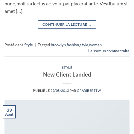
nunc, mollis a lectus ac, volutpat placerat ante. Vestibulum sit
amet […]
CONTINUER LA LECTURE
→
Posté dans
Style
|
Tagged
brooklyn
,
fashion
,
style
,
women
Laissez un commentaire
STYLE
New Client Landed
PUBLIÉ LE
29/08/2013
PAR
GPARIBERT1W
29
Août