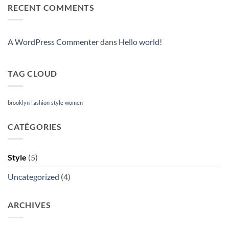
A
RECENT COMMENTS
Video
Blog
Post
A WordPress Commenter
dans
Hello world!
TAG CLOUD
brooklyn
fashion
style
women
CATÉGORIES
Style
(5)
Uncategorized
(4)
ARCHIVES