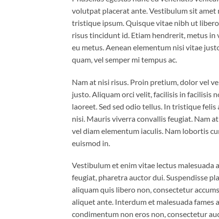
volutpat placerat ante. Vestibulum sit amet 
tristique ipsum. Quisque vitae nibh ut liber
risus tincidunt id. Etiam hendrerit, metus in
eu metus. Aenean elementum nisi vitae justo
quam, vel semper mi tempus ac.
Nam at nisi risus. Proin pretium, dolor vel ven
justo. Aliquam orci velit, facilisis in facilis
laoreet. Sed sed odio tellus. In tristique fel
nisi. Mauris viverra convallis feugiat. Nam a
vel diam elementum iaculis. Nam lobortis cur
euismod in.
Vestibulum et enim vitae lectus malesuada al
feugiat, pharetra auctor dui. Suspendisse pla
aliquam quis libero non, consectetur accumsa
aliquet ante. Interdum et malesuada fames ac
condimentum non eros non, consectetur aucto