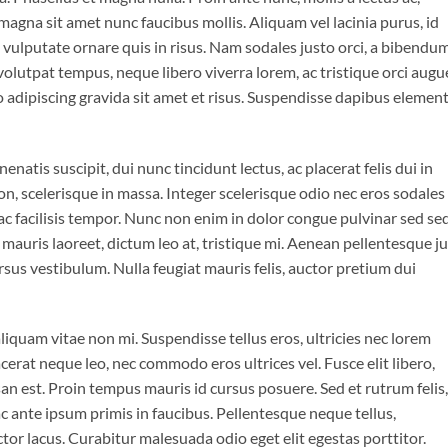
magna sit amet nunc faucibus mollis. Aliquam vel lacinia purus, id
o vulputate ornare quis in risus. Nam sodales justo orci, a bibendu
 volutpat tempus, neque libero viverra lorem, ac tristique orci augu
 adipiscing gravida sit amet et risus. Suspendisse dapibus eleme
enatis suscipit, dui nunc tincidunt lectus, ac placerat felis dui in
is non, scelerisque in massa. Integer scelerisque odio nec eros sodales
is ac facilisis tempor. Nunc non enim in dolor congue pulvinar sed se
t mauris laoreet, dictum leo at, tristique mi. Aenean pellentesque j
sus vestibulum. Nulla feugiat mauris felis, auctor pretium dui
iquam vitae non mi. Suspendisse tellus eros, ultricies nec lorem
cerat neque leo, nec commodo eros ultrices vel. Fusce elit libero,
n est. Proin tempus mauris id cursus posuere. Sed et rutrum felis,
 ante ipsum primis in faucibus. Pellentesque neque tellus,
r lacus. Curabitur malesuada odio eget elit egestas porttitor.