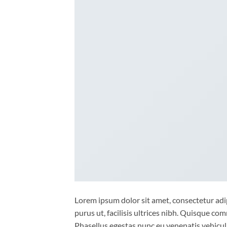
Lorem ipsum dolor sit amet, consectetur adip
purus ut, facilisis ultrices nibh. Quisque co
Phasellus egestas nunc eu venenatis vehicula.