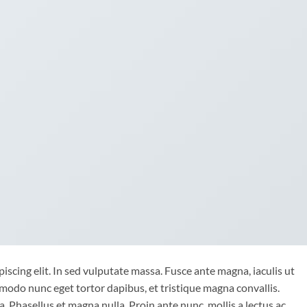
iscing elit. In sed vulputate massa. Fusce ante magna, iaculis ut
mmodo nunc eget tortor dapibus, et tristique magna convallis.
 Phasellus et magna nulla. Proin ante nunc, mollis a lectus ac,