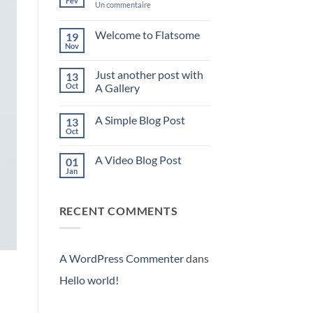
Fév
sur
Un commentaire
Hello
world!
Welcome to Flatsome
19
Nov
Aucun
commentaire
sur
Just another post with
13
Welcome
to
Oct
A Gallery
Flatsome
Aucun
commentaire
A Simple Blog Post
13
sur
Just
Oct
Aucun
another
commentaire
post
sur
with
A Video Blog Post
01
A
A
Simple
Jan
Gallery
Aucun
Blog
commentaire
Post
sur
A
RECENT COMMENTS
Video
Blog
Post
A WordPress Commenter
dans
Hello world!