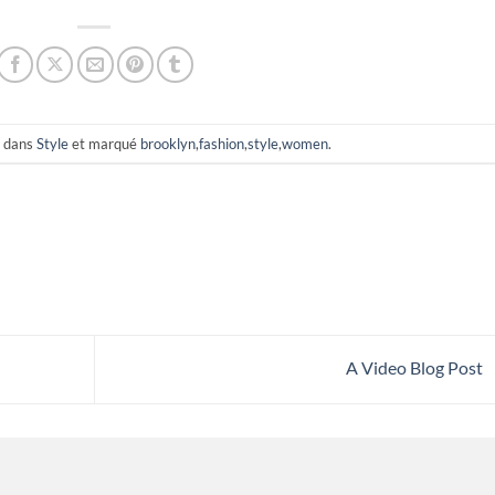
é dans
Style
et marqué
brooklyn
,
fashion
,
style
,
women
.
A Video Blog Post