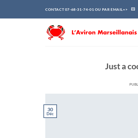
Passer
CONTACT 07-68-31-74-01 OU PAR EMAIL=>
au
contenu
Just a co
PUBL
30
Déc