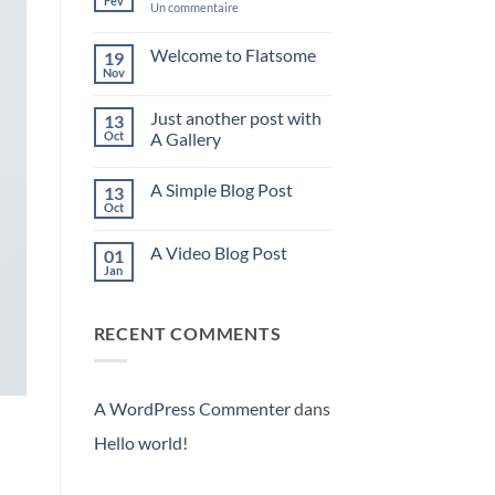
Fév
sur
Un commentaire
Hello
world!
Welcome to Flatsome
19
Nov
Aucun
commentaire
sur
Just another post with
13
Welcome
to
Oct
A Gallery
Flatsome
Aucun
commentaire
A Simple Blog Post
13
sur
Just
Oct
Aucun
another
commentaire
post
sur
with
A Video Blog Post
01
A
A
Simple
Jan
Gallery
Aucun
Blog
commentaire
Post
sur
A
RECENT COMMENTS
Video
Blog
Post
A WordPress Commenter
dans
Hello world!