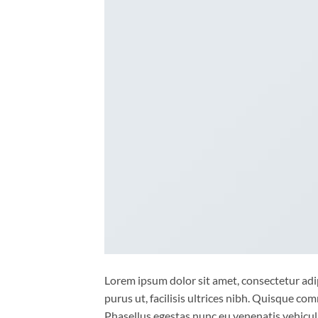
Lorem ipsum dolor sit amet, consectetur adip
purus ut, facilisis ultrices nibh. Quisque co
Phasellus egestas nunc eu venenatis vehicula.