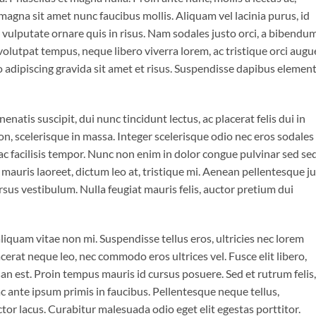
magna sit amet nunc faucibus mollis. Aliquam vel lacinia purus, id
o vulputate ornare quis in risus. Nam sodales justo orci, a bibendu
 volutpat tempus, neque libero viverra lorem, ac tristique orci augu
 adipiscing gravida sit amet et risus. Suspendisse dapibus eleme
enatis suscipit, dui nunc tincidunt lectus, ac placerat felis dui in
is non, scelerisque in massa. Integer scelerisque odio nec eros sodales
is ac facilisis tempor. Nunc non enim in dolor congue pulvinar sed se
t mauris laoreet, dictum leo at, tristique mi. Aenean pellentesque j
sus vestibulum. Nulla feugiat mauris felis, auctor pretium dui
iquam vitae non mi. Suspendisse tellus eros, ultricies nec lorem
cerat neque leo, nec commodo eros ultrices vel. Fusce elit libero,
n est. Proin tempus mauris id cursus posuere. Sed et rutrum felis,
 ante ipsum primis in faucibus. Pellentesque neque tellus,
r lacus. Curabitur malesuada odio eget elit egestas porttitor.