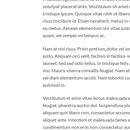
volutpat placerat ante. Vestibulum sit amet 
tristique ipsum. Quisque vitae nibh ut liber
risus tincidunt id. Etiam hendrerit, metus in
eu metus. Aenean elementum nisi vitae justo
quam, vel semper mi tempus ac.
Nam at nisi risus. Proin pretium, dolor vel ven
justo. Aliquam orci velit, facilisis in facilis
laoreet. Sed sed odio tellus. In tristique fel
nisi. Mauris viverra convallis feugiat. Nam a
vel diam elementum iaculis. Nam lobortis cur
euismod in.
Vestibulum et enim vitae lectus malesuada al
feugiat, pharetra auctor dui. Suspendisse pla
aliquam quis libero non, consectetur accumsa
aliquet ante. Interdum et malesuada fames ac
condimentum non eros non, consectetur aucto