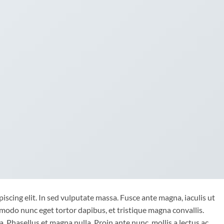
iscing elit. In sed vulputate massa. Fusce ante magna, iaculis ut
mmodo nunc eget tortor dapibus, et tristique magna convallis.
 Phasellus et magna nulla. Proin ante nunc, mollis a lectus ac,