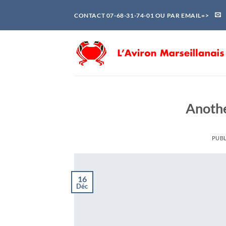
Passer
CONTACT 07-68-31-74-01 OU PAR EMAIL=>
au
contenu
Anothe
PUBL
16
Déc