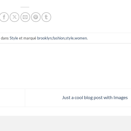
é dans
Style
et marqué
brooklyn
,
fashion
,
style
,
women
.
Just a cool blog post with Images